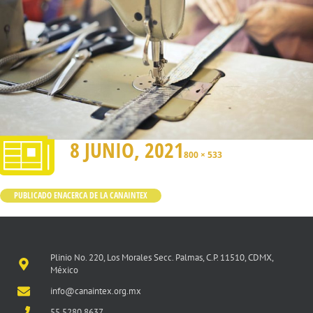
8 JUNIO, 2021
800 × 533
PUBLICADO EN
ACERCA DE LA CANAINTEX
Plinio No. 220, Los Morales Secc. Palmas, C.P. 11510, CDMX,
México
info@canaintex.org.mx
55 5280 8637