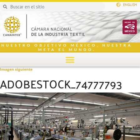
ENGLISH
NUESTRO OBJETIVO MÉXICO, NUESTRA
META EL MUNDO.
Imagen siguiente
ADOBESTOCK_74777793