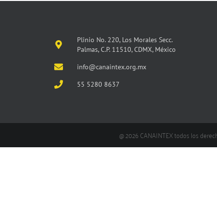
Plinio No. 220, Los Morales Secc.
Palmas, C.P. 11510, CDMX, México
info@canaintex.org.mx
55 5280 8637
@ 2026 CANAINTEX todos los derec