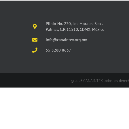
Plinio No. 220, Los Morales Secc.
Palmas, C.P. 11510, CDMX, México
info@canaintex.org.mx
55 5280 8637
@ 2026 CANAINTEX todos los derec