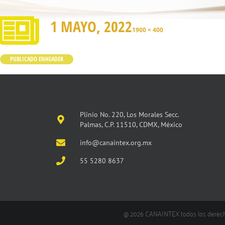
1 MAYO, 2022
1900 × 400
PUBLICADO EN
HEADER
Plinio No. 220, Los Morales Secc.
Palmas, C.P. 11510, CDMX, México
info@canaintex.org.mx
55 5280 8637
@ 2026 CANAINTEX todos los derec