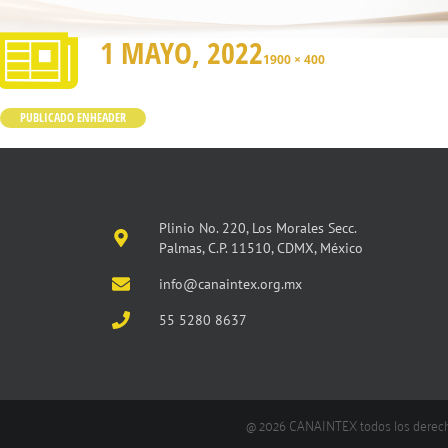
1 MAYO, 2022
1900 × 400
PUBLICADO EN
HEADER
Plinio No. 220, Los Morales Secc.
Palmas, C.P. 11510, CDMX, México
info@canaintex.org.mx
55 5280 8637
@ 2026 CANAINTEX todos los derec