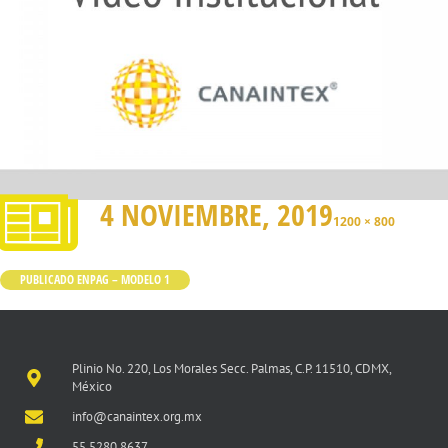
4 NOVIEMBRE, 2019
1200 × 800
PUBLICADO EN
PAG – MODELO 1
Plinio No. 220, Los Morales Secc. Palmas, C.P. 11510, CDMX,
México
info@canaintex.org.mx
55 5280 8637