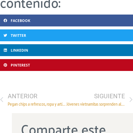
contenido:
FACEBOOK
TWITTER
LINKEDIN
PINTEREST
ANTERIOR
SIGUIENTE
Pegan chips a refrescos, ropa y artículos médicos
Jóvenes vietnamitas sorprenden al mundo con zapatos deportivos hechos de borra de café
Comparte este