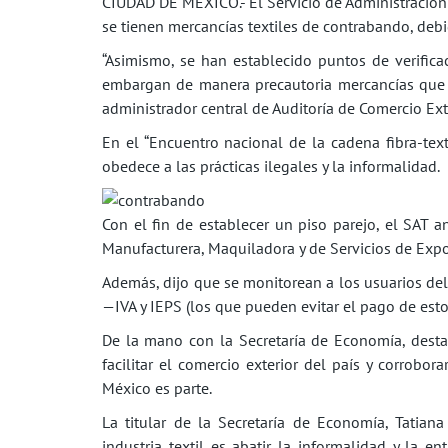
CIUDAD DE MÉXICO.- El Servicio de Administración T
se tienen mercancías textiles de contrabando, debi
“Asimismo, se han establecido puntos de verificac
embargan de manera precautoria mercancías que 
administrador central de Auditoría de Comercio Exte
En el “Encuentro nacional de la cadena fibra-text
obedece a las prácticas ilegales y la informalidad.
Con el fin de establecer un piso parejo, el SAT a
Manufacturera, Maquiladora y de Servicios de Expo
Además, dijo que se monitorean a los usuarios del
—IVA y IEPS (los que pueden evitar el pago de est
De la mano con la Secretaría de Economía, destac
facilitar el comercio exterior del país y corrobor
México es parte.
La titular de la Secretaría de Economía, Tatian
industria textil es abatir la informalidad y la e