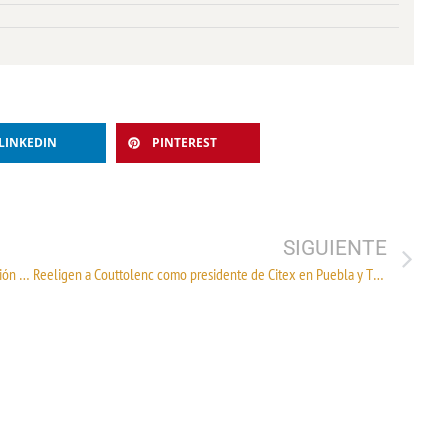
LINKEDIN
PINTEREST
SIGUIENTE
El Encuentro Nacional de la Cadena Fibra -Textil – Confección celebra su edición 2021
Reeligen a Couttolenc como presidente de Citex en Puebla y Tlaxcala