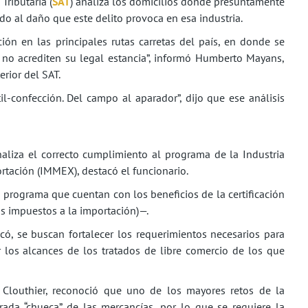
ributaria (
SAT
) analiza los domicilios donde presuntamente
do al daño que este delito provoca en esa industria.
ión en las principales rutas carretas del país, en donde se
no acrediten su legal estancia”, informó Humberto Mayans,
rior del SAT.
il-confección. Del campo al aparador”, dijo que ese análisis
naliza el correcto cumplimiento al programa de la Industria
rtación (IMMEX), destacó el funcionario.
 programa que cuentan con los beneficios de la certificación
os impuestos a la importación)—.
ó, se buscan fortalecer los requerimientos necesarios para
ar los alcances de los tratados de libre comercio de los que
a Clouthier, reconoció que uno de los mayores retos de la
ntrada “chueca” de las mercancías, por lo que se requiere la