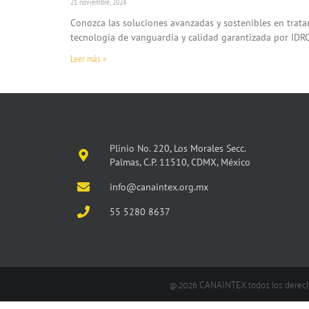
21 noviembre, 2024
Conozca las soluciones avanzadas y sostenibles en tratam
tecnología de vanguardia y calidad garantizada por ID
Leer más »
Plinio No. 220, Los Morales Secc.
Palmas, C.P. 11510, CDMX, México
info@canaintex.org.mx
55 5280 8637
@ 2026 CANAINTEX todos los derec