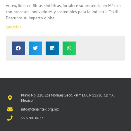
Antex, líder en fibras sintéticas, fortalece su presencia en México
con procesos innovadores y sostenibles para la Industria Textil.
Descubre su impacto global.
Leer más »
Plinio No. 220, Los Morales Secc. Palmas, C.P. 11510, CDMX,
México
info@canaintex.org.mx
55 5280 8637