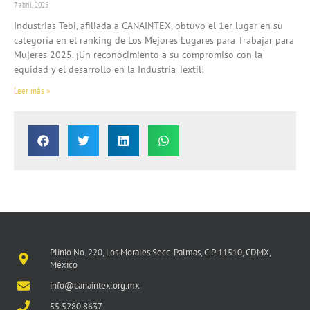
7 abril, 2025
Industrias Tebi, afiliada a CANAINTEX, obtuvo el 1er lugar en su
categoría en el ranking de Los Mejores Lugares para Trabajar para
Mujeres 2025. ¡Un reconocimiento a su compromiso con la
equidad y el desarrollo en la Industria Textil!
Leer más »
Plinio No. 220, Los Morales Secc. Palmas, C.P. 11510, CDMX,
México
info@canaintex.org.mx
55 5280 8637