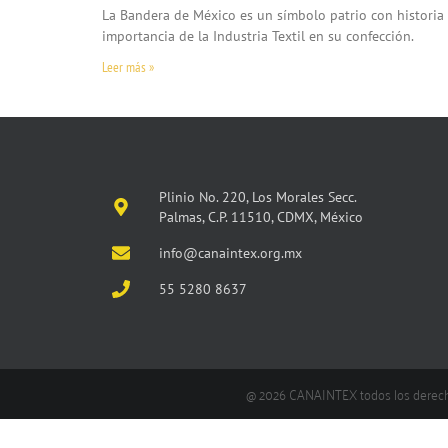
La Bandera de México es un símbolo patrio con historia y
importancia de la Industria Textil en su confección.
Leer más »
Plinio No. 220, Los Morales Secc.
Palmas, C.P. 11510, CDMX, México
info@canaintex.org.mx
55 5280 8637
@ 2026 CANAINTEX todos los derec