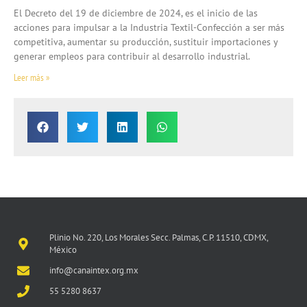
El Decreto del 19 de diciembre de 2024, es el inicio de las
acciones para impulsar a la Industria Textil-Confección a ser más
competitiva, aumentar su producción, sustituir importaciones y
generar empleos para contribuir al desarrollo industrial.
Leer más »
Plinio No. 220, Los Morales Secc. Palmas, C.P. 11510, CDMX,
México
info@canaintex.org.mx
55 5280 8637