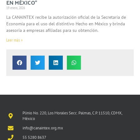
EN MÉXICO”
19 enero, 2026
La CANAINTEX recibe la autorización oficial de la Secretaría de
Economía para el uso del distintivo Hecho en México y brinda
asesoría a empresas afiliadas para su obtención.
Leer más »
Plinio No. 220, Los Morales Secc. Palmas, C.P. 11510, CDMX,
México
info@canaintex.org.mx
55 5280 8637