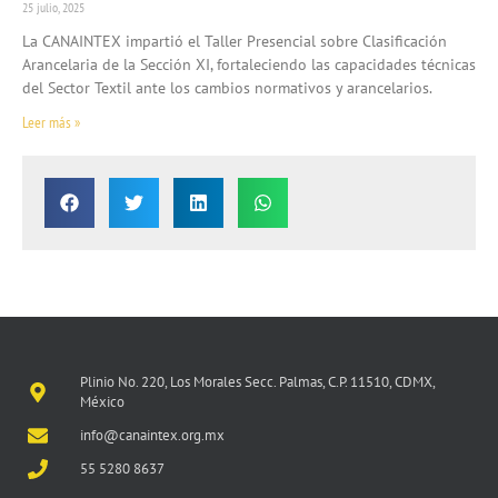
25 julio, 2025
La CANAINTEX impartió el Taller Presencial sobre Clasificación
Arancelaria de la Sección XI, fortaleciendo las capacidades técnicas
del Sector Textil ante los cambios normativos y arancelarios.
Leer más »
Plinio No. 220, Los Morales Secc. Palmas, C.P. 11510, CDMX,
México
info@canaintex.org.mx
55 5280 8637