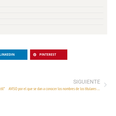
LINKEDIN
PINTEREST
SIGUIENTE
til”
AVISO por el que se dan a conocer los nombres de los titulares y números de Programas de la Industria Manufacturera, Maquiladora y de Servicios de Exportación cancelados.