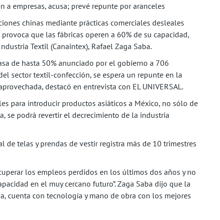
an a empresas, acusa; prevé repunte por aranceles
cciones chinas mediante prácticas comerciales desleales
e provoca que las fábricas operen a 60% de su capacidad,
ndustria Textil (Canaintex), Rafael Zaga Saba.
tasa de hasta 50% anunciado por el gobierno a 706
del sector textil-confección, se espera un repunte en la
saprovechada, destacó en entrevista con EL UNIVERSAL.
les para introducir productos asiáticos a México, no sólo de
a, se podrá revertir el decrecimiento de la industria
 de telas y prendas de vestir registra más de 10 trimestres
cuperar los empleos perdidos en los últimos dos años y no
apacidad en el muy cercano futuro”. Zaga Saba dijo que la
va, cuenta con tecnología y mano de obra con los mejores