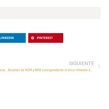
LINKEDIN
PINTEREST
SIGUIENTE
Acuerdo que publica el formato obtener el permiso de generación para autoconsumo interconectado
Resumen de NOM y NMX correspondiente al tercer trimestre de 2025