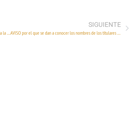
SIGUIENTE
Atento Recordatorio Publicación DOF | CONVOCATORIA para la Revisión del Contrato Ley de Pasamanería
AVISO por el que se dan a conocer los nombres de los titulares y números de programas de la industria manufacturera, maquiladora y de servicios de exportación cancelados.