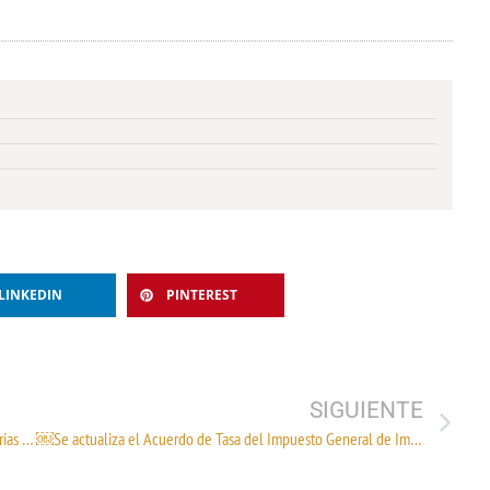
LINKEDIN
PINTEREST
SIGUIENTE
Se actualiza Acuerdo Regional No. 2 (preferencias arancelarias para Ecuador)
￼Se actualiza el Acuerdo de Tasa del Impuesto General de Importación para mercancías originarias de Israel.