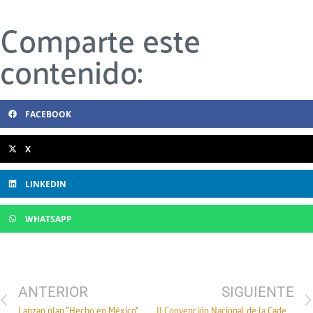
Comparte este
contenido:
FACEBOOK
X
LINKEDIN
WHATSAPP
ANTERIOR
SIGUIENTE
Lanzan plan “Hecho en México”
II Convención Nacional de la Cadena Fibra – Textil – Vestido