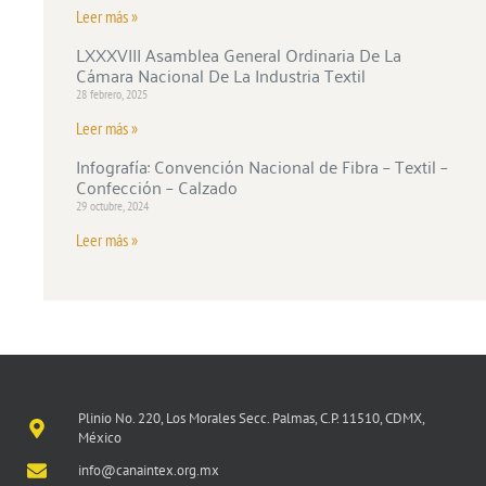
Leer más »
LXXXVIII Asamblea General Ordinaria De La
Cámara Nacional De La Industria Textil
28 febrero, 2025
Leer más »
Infografía: Convención Nacional de Fibra – Textil –
Confección – Calzado
29 octubre, 2024
Leer más »
Plinio No. 220, Los Morales Secc. Palmas, C.P. 11510, CDMX,
México
info@canaintex.org.mx