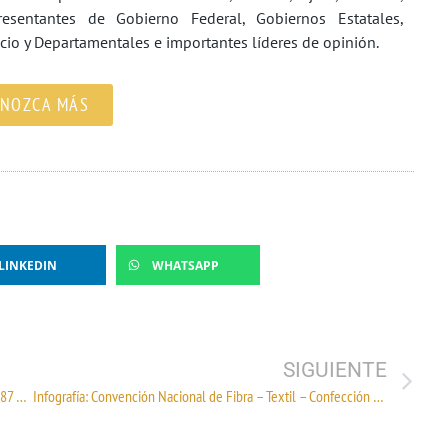
resentantes de Gobierno Federal, Gobiernos Estatales,
icio y Departamentales e importantes líderes de opinión.
NOZCA MÁS
LINKEDIN
WHATSAPP
SIGUIENTE
Infografía: Develación de Billete de Lotería con motivo del 87 Aniversario de la CANAINTEX
Infografía: Convención Nacional de Fibra – Textil – Confección – Calzado