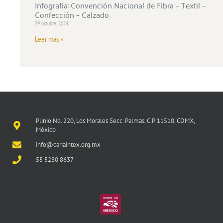
Infografía: Convención Nacional de Fibra – Textil –
Confección – Calzado
29 octubre, 2024
Leer más »
Plinio No. 220, Los Morales Secc. Palmas, C.P. 11510, CDMX,
México
info@canaintex.org.mx
55 5280 8637