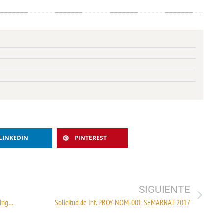
LINKEDIN
PINTEREST
SIGUIENTE
Acero el más renuente a un TLC con Corea y en Concamín ninguna consulta
Solicitud de Inf. PROY-NOM-001-SEMARNAT-2017