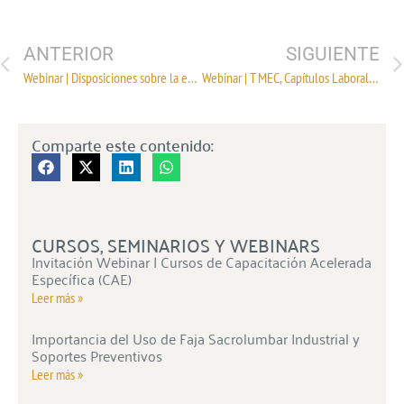
ANTERIOR
SIGUIENTE
Webinar | Disposiciones sobre la entrada en vigor de la nueva manifestación de valor, la cual ahora será emitida de manera electrónica
Webinar | T MEC, Capítulos Laboral y Medio Ambiente
Comparte este contenido:
CURSOS, SEMINARIOS Y WEBINARS
Invitación Webinar | Cursos de Capacitación Acelerada
Específica (CAE)
Leer más »
Importancia del Uso de Faja Sacrolumbar Industrial y
Soportes Preventivos
Leer más »