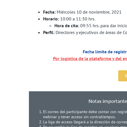
Fecha:
Miércoles 10 de noviembre, 2021
Horario:
10:00 a 11:30 hrs.
Hora de cita:
09:55 hrs. para dar inici
Perfil:
Directores y ejecutivos de áreas de Co
Fecha límite de regis
Por logística de la plataforma y del ev
R
Notas important
El correo del participante debe contar con regi
webinar y tener acceso sin contratiempos.
La liga de acceso llegará a la dirección de corre
De no recibir la liga de registro en un plazo ma