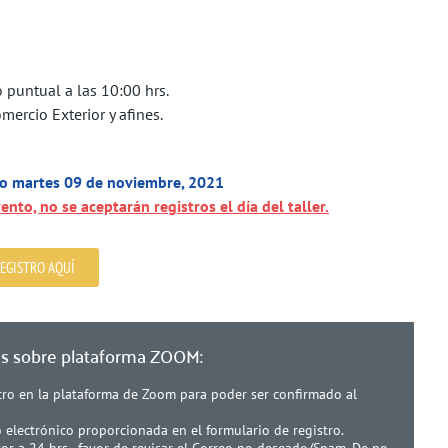
o puntual a las 10:00 hrs.
mercio Exterior y afines.
tro martes 09 de noviembre, 2021
ento, no se aceptarán registros el día del taller.
EGISTRO AQUÍ
es sobre plataforma ZOOM:
stro en la plataforma de Zoom para poder ser confirmado al
o electrónico proporcionada en el formulario de registro.
yor a 24 hrs., favor de revisar el Correo no deseado/Spam. De no