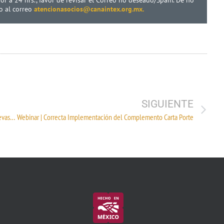
lo al correo
atencionasocios@canaintex.org.mx.
SIGUIENTE
Webinar | Canada – United States – Mexico Agreement: Nuevas oportunidades para el sector textil en Norteamérica
Webinar | Correcta Implementación del Complemento Carta Porte