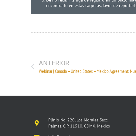
encontrarlo en estas carpetas, favor de reportar
ANTERIOR
Plinio No. 220, Los Morales Secc.
Palmas, C.P. 11510, CDMX, México