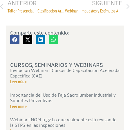
ANTERIOR
SIGUIENTE
Taller Presencial – Clasificación Arancelaria de la Sección XI “Materias Textiles y sus Manufacturas” de la Tigie
Webinar | Impuestos y Estímulos Ambientales en el Edo. Méx.
Comparte este contenido:
CURSOS, SEMINARIOS Y WEBINARS
Invitación Webinar | Cursos de Capacitación Acelerada
Específica (CAE)
Leer más »
Importancia del Uso de Faja Sacrolumbar Industrial y
Soportes Preventivos
Leer más »
Webinar | NOM-035: Lo que realmente está revisando
la STPS en las inspecciones