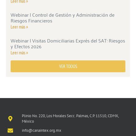
Leer más »
Webinar | Control de Gestión y Administración de
Riesgos Financieros
Leer más »
Webinar | Visitas Domiciliarias Exprés del SAT: Riesgos
y Efectos 2026
Leer más »
VER TODOS
Plinio No. 220, Los Morales Secc. Palmas, C.P. 11510, CDMX,
México
info@canaintex.org.mx