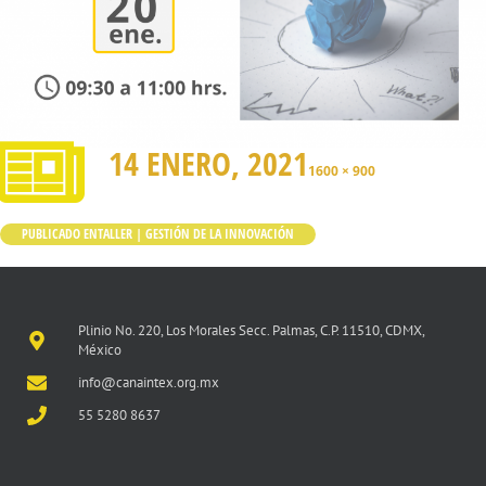
14 ENERO, 2021
1600 × 900
PUBLICADO EN
TALLER | GESTIÓN DE LA INNOVACIÓN
Plinio No. 220, Los Morales Secc. Palmas, C.P. 11510, CDMX,
México
info@canaintex.org.mx
55 5280 8637