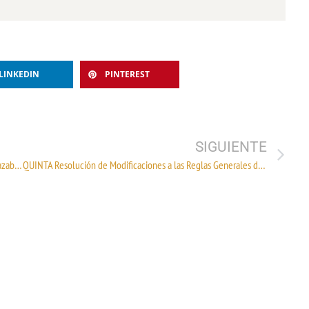
LINKEDIN
PINTEREST
SIGUIENTE
Día Mundial de la Normalización: Tejiendo el Futuro con Trazabilidad e Innovación
QUINTA Resolución de Modificaciones a las Reglas Generales de Comercio Exterior para 2025 y anexos 1, 2 y 5.