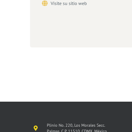
Visite su sitio web
Plinio No. 220, Los Morales Secc.
Palmas, C.P. 11510, CDMX, México