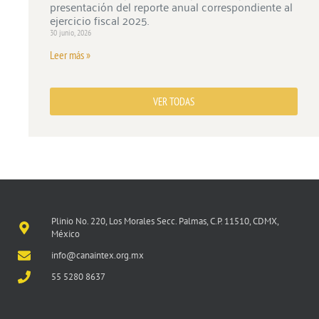
presentación del reporte anual correspondiente al
ejercicio fiscal 2025.
30 junio, 2026
Leer más »
VER TODAS
Plinio No. 220, Los Morales Secc. Palmas, C.P. 11510, CDMX,
México
info@canaintex.org.mx
55 5280 8637