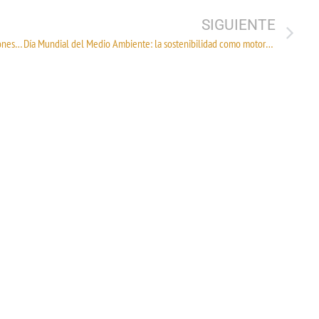
SIGUIENTE
ANEXOS 5, 22 y 29 de la Primera Resolución de Modificaciones a las Reglas Generales de Comercio Exterior para 2026, publicada el 14 de mayo de 2026.
Día Mundial del Medio Ambiente: la sostenibilidad como motor de competitividad para la Industria Textil mexicana