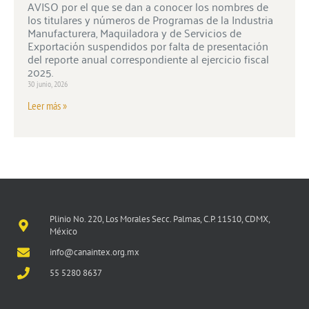
AVISO por el que se dan a conocer los nombres de
los titulares y números de Programas de la Industria
Manufacturera, Maquiladora y de Servicios de
Exportación suspendidos por falta de presentación
del reporte anual correspondiente al ejercicio fiscal
2025.
30 junio, 2026
Leer más »
Plinio No. 220, Los Morales Secc. Palmas, C.P. 11510, CDMX,
México
info@canaintex.org.mx
55 5280 8637