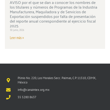
AVISO por el que se dan a conocer los nombres de
los titulares y números de Programas de la Industria
Manufacturera, Maquiladora y de Servicios de
Exportación suspendidos por falta de presentación
del reporte anual correspondiente al ejercicio fiscal
2025.
30 junio, 2026
Leer más »
Plinio No. 220, Los Morales Secc. Palmas, C.P. 11510, CDMX,
México
info@canaintex.org.mx
55 5280 8637