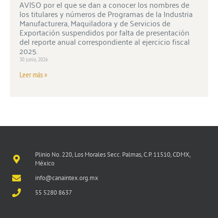
AVISO por el que se dan a conocer los nombres de
los titulares y números de Programas de la Industria
Manufacturera, Maquiladora y de Servicios de
Exportación suspendidos por falta de presentación
del reporte anual correspondiente al ejercicio fiscal
2025.
30 junio, 2026
Leer más »
Plinio No. 220, Los Morales Secc. Palmas, C.P. 11510, CDMX,
México
info@canaintex.org.mx
55 5280 8637