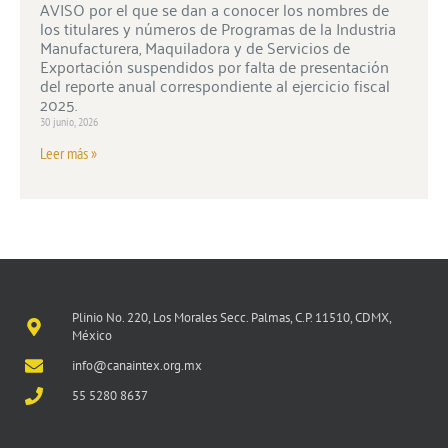
AVISO por el que se dan a conocer los nombres de
los titulares y números de Programas de la Industria
Manufacturera, Maquiladora y de Servicios de
Exportación suspendidos por falta de presentación
del reporte anual correspondiente al ejercicio fiscal
2025.
30 junio, 2026
Leer más »
Plinio No. 220, Los Morales Secc. Palmas, C.P. 11510, CDMX,
México
info@canaintex.org.mx
55 5280 8637