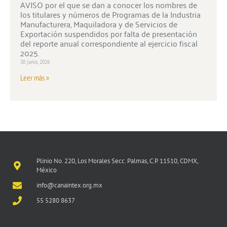
AVISO por el que se dan a conocer los nombres de
los titulares y números de Programas de la Industria
Manufacturera, Maquiladora y de Servicios de
Exportación suspendidos por falta de presentación
del reporte anual correspondiente al ejercicio fiscal
2025.
30 junio, 2026
Leer más »
Plinio No. 220, Los Morales Secc. Palmas, C.P. 11510, CDMX,
México
info@canaintex.org.mx
55 5280 8637