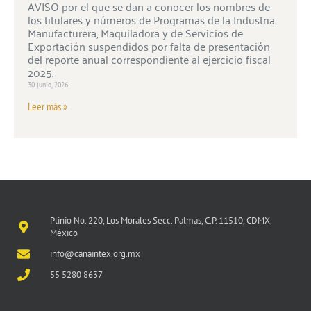
AVISO por el que se dan a conocer los nombres de
los titulares y números de Programas de la Industria
Manufacturera, Maquiladora y de Servicios de
Exportación suspendidos por falta de presentación
del reporte anual correspondiente al ejercicio fiscal
2025.
30 junio, 2026
Leer más »
Plinio No. 220, Los Morales Secc. Palmas, C.P. 11510, CDMX,
México
info@canaintex.org.mx
55 5280 8637