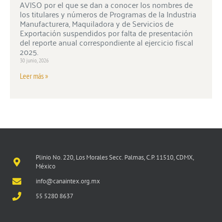
AVISO por el que se dan a conocer los nombres de
los titulares y números de Programas de la Industria
Manufacturera, Maquiladora y de Servicios de
Exportación suspendidos por falta de presentación
del reporte anual correspondiente al ejercicio fiscal
2025.
30 junio, 2026
Leer más »
Plinio No. 220, Los Morales Secc. Palmas, C.P. 11510, CDMX,
México
info@canaintex.org.mx
55 5280 8637