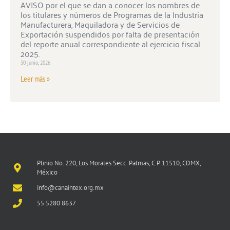
AVISO por el que se dan a conocer los nombres de
los titulares y números de Programas de la Industria
Manufacturera, Maquiladora y de Servicios de
Exportación suspendidos por falta de presentación
del reporte anual correspondiente al ejercicio fiscal
2025.
30 junio, 2026
Leer más »
Plinio No. 220, Los Morales Secc. Palmas, C.P. 11510, CDMX,
México
info@canaintex.org.mx
55 5280 8637