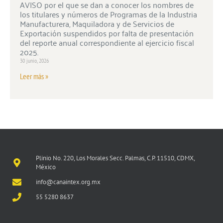
AVISO por el que se dan a conocer los nombres de
los titulares y números de Programas de la Industria
Manufacturera, Maquiladora y de Servicios de
Exportación suspendidos por falta de presentación
del reporte anual correspondiente al ejercicio fiscal
2025.
30 junio, 2026
Leer más »
Plinio No. 220, Los Morales Secc. Palmas, C.P. 11510, CDMX,
México
info@canaintex.org.mx
55 5280 8637