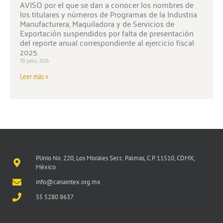
AVISO por el que se dan a conocer los nombres de
los titulares y números de Programas de la Industria
Manufacturera, Maquiladora y de Servicios de
Exportación suspendidos por falta de presentación
del reporte anual correspondiente al ejercicio fiscal
2025.
30 junio, 2026
Leer más »
Plinio No. 220, Los Morales Secc. Palmas, C.P. 11510, CDMX,
México
info@canaintex.org.mx
55 5280 8637