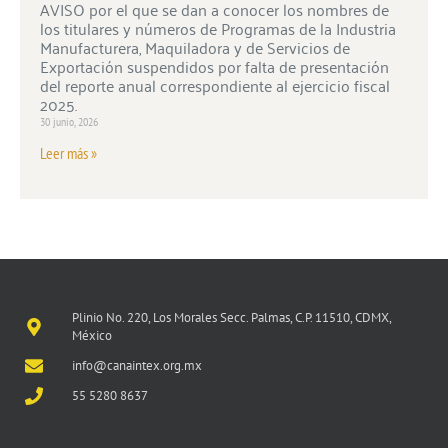
AVISO por el que se dan a conocer los nombres de
los titulares y números de Programas de la Industria
Manufacturera, Maquiladora y de Servicios de
Exportación suspendidos por falta de presentación
del reporte anual correspondiente al ejercicio fiscal
2025.
30 junio, 2026
Leer más »
Plinio No. 220, Los Morales Secc. Palmas, C.P. 11510, CDMX,
México
info@canaintex.org.mx
55 5280 8637