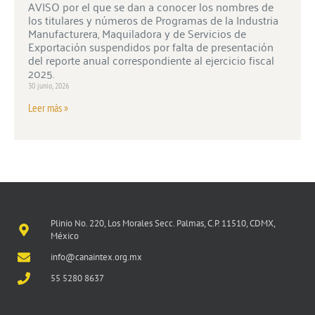
AVISO por el que se dan a conocer los nombres de
los titulares y números de Programas de la Industria
Manufacturera, Maquiladora y de Servicios de
Exportación suspendidos por falta de presentación
del reporte anual correspondiente al ejercicio fiscal
2025.
30 junio, 2026
Leer más »
Plinio No. 220, Los Morales Secc. Palmas, C.P. 11510, CDMX,
México
info@canaintex.org.mx
55 5280 8637