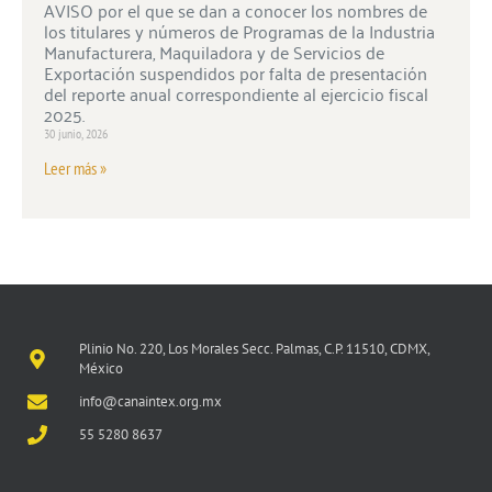
AVISO por el que se dan a conocer los nombres de
los titulares y números de Programas de la Industria
Manufacturera, Maquiladora y de Servicios de
Exportación suspendidos por falta de presentación
del reporte anual correspondiente al ejercicio fiscal
2025.
30 junio, 2026
Leer más »
Plinio No. 220, Los Morales Secc. Palmas, C.P. 11510, CDMX,
México
info@canaintex.org.mx
55 5280 8637