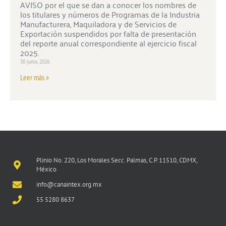
AVISO por el que se dan a conocer los nombres de
los titulares y números de Programas de la Industria
Manufacturera, Maquiladora y de Servicios de
Exportación suspendidos por falta de presentación
del reporte anual correspondiente al ejercicio fiscal
2025.
30 junio, 2026
Leer más »
Plinio No. 220, Los Morales Secc. Palmas, C.P. 11510, CDMX,
México
info@canaintex.org.mx
55 5280 8637